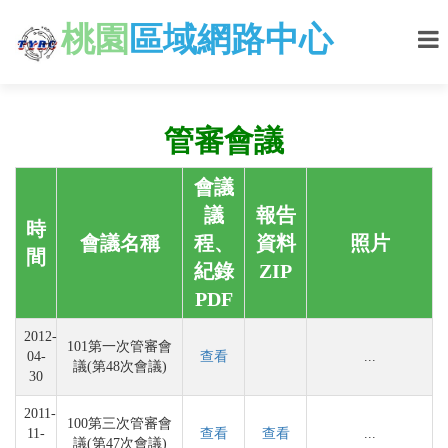
桃園
區域網路中心
管審會議
會議
議
報告
時
會議名稱
程、
資料
照片
間
紀錄
ZIP
PDF
2012-
101第一次管審會
04-
查看
...
議(第48次會議)
30
2011-
100第三次管審會
11-
查看
查看
...
議(第47次會議)