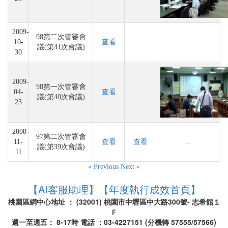
2009-
98第二次管審會
10-
查看
...
議(第41次會議)
30
2009-
98第一次管審會
04-
查看
議(第40次會議)
23
2008-
97第二次管審會
11-
查看
查看
...
議(第39次會議)
11
« Previous
Next »
【AI客服助理】
【年度執行成效首頁】
桃園區網中心地址 ： (32001) 桃園市中壢區中大路300號- 志希館１
Ｆ
週一至週五： 8-17時 電話 ：03-4227151 (分機轉 57555/57566)