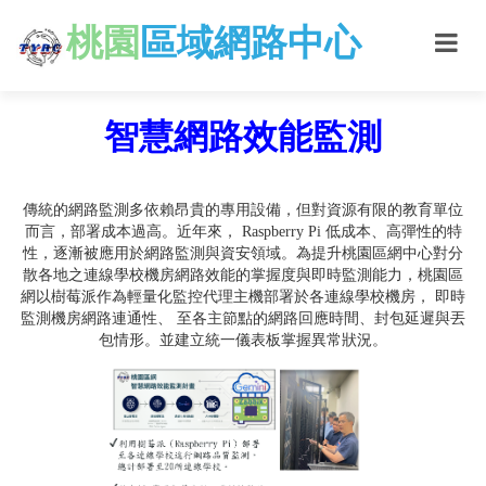
桃園
區域網路中心
智慧網路效能監測
傳統的網路監測多依賴昂貴的專用設備，但對資源有限的教育單位
而言，部署成本過高。近年來， Raspberry Pi 低成本、高彈性的特
性，逐漸被應用於網路監測與資安領域。為提升桃園區網中心對分
散各地之連線學校機房網路效能的掌握度與即時監測能力，桃園區
網以樹莓派作為輕量化監控代理主機部署於各連線學校機房， 即時
監測機房網路連通性、 至各主節點的網路回應時間、封包延遲與丟
包情形。並建立統一儀表板掌握異常狀況。