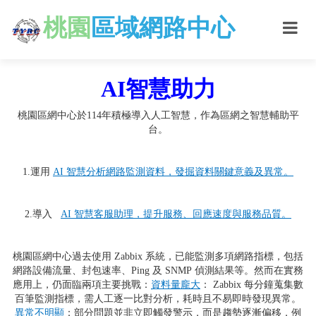
桃園
區域網路中心
AI智慧助力
桃園區網中心於114年積極導入人工智慧，作為區網之智慧輔助平
台。
1.運用
AI 智慧分析網路監測資料，發掘資料關鍵意義及異常。
2.導入
AI 智慧客服助理，提升服務、回應速度與服務品質。
桃園區網中心過去使用 Zabbix 系統，已能監測多項網路指標，包括
網路設備流量、封包速率、Ping 及 SNMP 偵測結果等。然而在實務
應用上，仍面臨兩項主要挑戰：
資料量龐大
： Zabbix 每分鐘蒐集數
百筆監測指標，需人工逐一比對分析，耗時且不易即時發現異常。
異常不明顯
：部分問題並非立即觸發警示，而是趨勢逐漸偏移，例