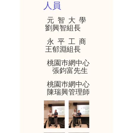
人員
元 智 大 學
劉興智組長
永 平 工 商
王郁淵組長
桃園巿網中心
張鈞富先生
桃園巿網中心
陳瑞興管理師