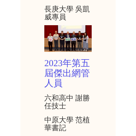
長庚大學 吳凱
威專員
2023年第五
屆傑出網管
人員
六和高中 謝勝
任技士
中原大學 范植
華書記