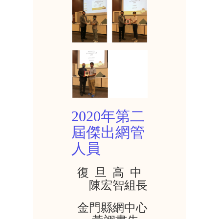
2020年第二
屆傑出網管
人員
復 旦 高 中
陳宏智組長
金門縣網中心