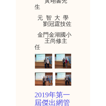
黃翊書先
生
元 智 大 學
劉冠霆技佐
金門金湖國小
王尚修主
任
2019年第一
屆傑出網管