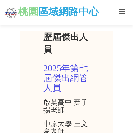
桃園
區域網路中心
歷屆傑出人
員
2025年第七
屆傑出網管
人員
啟英高中 葉子
揚老師
中原大學 王文
豪老師