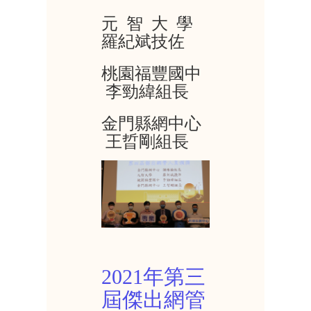
元 智 大 學
羅紀斌技佐
桃園福豐國中
李勁緯組長
金門縣網中心
王晢剛組長
2021年第三
屆傑出網管