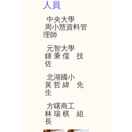
人員
中央大學
周小慧資料管
理師
元智大學
鍾 秉 儒 技
佐
北湖國小
黃 哲 緯 先
生
方曙商工
林 瑞 棋 組
長